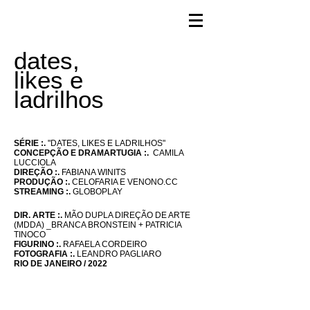
dates,
likes e
ladrilhos
SÉRIE :.
"DATES, LIKES E LADRILHOS"
CONCEPÇÃO E DRAMARTUGIA :.
CAMILA
LUCCIOLA
DIREÇÃO :.
FABIANA WINITS
PRODUÇÃO :.
CELOFARIA E VENONO.CC
STREAMING :.
GLOBOPLAY
DIR. ARTE
:.
MÃO DUPLA DIREÇÃO DE ARTE
(MDDA)
_BRANCA BRONSTEIN + PATRICIA
TINOCO
FIGURINO :.
RAFAELA CORDEIRO
FOTOGRAFIA :.
LEANDRO PAGLIARO
RIO DE JANEIRO / 2022