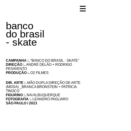
banco
do brasil
- skate
CAMPANHA :.
"BANCO DO BRASIL - SKATE"
DIREÇÃO :.
ANDRÉ DELÃO + RODRIGO
PESAVENTO
PRODUÇÃO :.
O2 FILMES
DIR. ARTE
:.
MÃO DUPLA DIREÇÃO DE ARTE
(MDDA)
_BRANCA BRONSTEIN + PATRICIA
TINOCO
FIGURINO :.
NAI ALBUQUERQUE
FOTOGRAFIA :.
LEANDRO PAGLIARO
SÃO PAULO / 2023