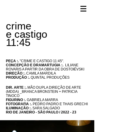
crime
e castigo
11:45
PEÇA :.
"CRIME E CASTIGO 11:45".
CONCEPÇÃO E DRAMARTUGIA :.
LILIANE
ROVARIS A PARTIR DA OBRA DE DOSTOIÉVSKI
DIREÇÃO :.
CAMILA MARDILA
PRODUÇÃO :.
QUINTAL PRODUÇÕES
DIR. ARTE
:.
MÃO DUPLA DIREÇÃO DE ARTE
(MDDA)
_BRANCA BRONSTEIN + PATRICIA
TINOCO
FIGURINO :.
GABRIELA MARRA
FOTOGRAFIA :.
PEDRO PADRO E THAIS GRECHI
ILUMINAÇÃO :.
SARA SALGADO
RIO DE JANEIRO - SÃO PAULO / 2022 - 23